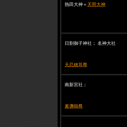
熱田大神＝
天照大神
日割御子神社； 名神大社
天忍穂耳尊
南新宮社；
素盞嗚尊