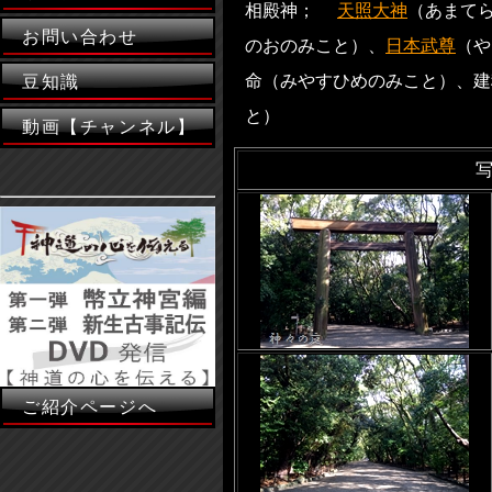
相殿神；
天照大神
（あまて
お問い合わせ
のおのみこと）、
日本武尊
（や
命（みやすひめのみこと）、建
豆知識
と）
動画【チャンネル】
ご紹介ページへ