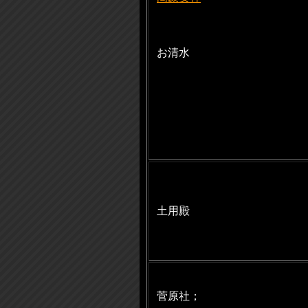
お清水
土用殿
菅原社；