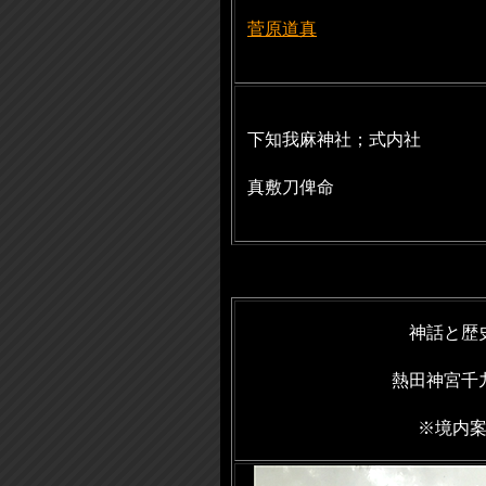
菅原道真
下知我麻神社；式内社
真敷刀俾命
神話と歴
熱田神宮千
※境内