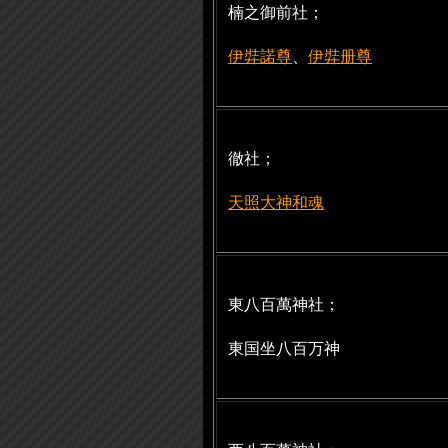
楠之御前社；
伊弉諾尊
、
伊弉册尊
徹社；
天照大神和魂
東八百萬神社；
東国坐八百万神