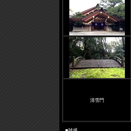
清雪門
■雑感