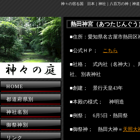
神々の宿る国 日本｜神社｜八百万の神｜神道
熱田神宮（あつたじんぐう
■住所：愛知県名古屋市熱
■公式ＨＰ；
こちら
■社格； 式内社（名神大）、
社、 別表神社
HOME
■創建； 景行天皇43年
都道府県別
■本殿の様式； 神明造
神社名別
■例祭； 6月5日・熱田祭
御祭神別
■御祭神； 熱田大神＝
天照大
リンク