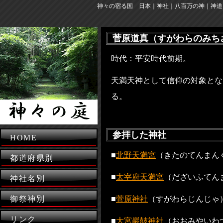
神々の宿る国 日本｜神社｜八百万の神｜神道
菅原道真（すがわらのみち
時代：平安時代前期。
天満天神として信仰の対象とな
る。
参拝した神社
HOME
■
北野天満宮
（きたのてんまん
都道府県別
■
太宰府天満宮
（だざいふてん
神社名別
御祭神別
■
菅原神社
（すがわらじんじゃ
リンク
■
大宮巖皷神社
（おおみやいわ