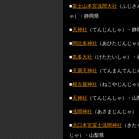
■
富士山本宮浅間大社
（ふじさ
ゃ）・静岡県
■
天神社
（てんじんしゃ）・静
■
阿比多神社
（あひたじんじゃ
■
気多大社
（けたたいしゃ）・
■
天満天神社
（てんまんてんじ
■
根古屋神社
（ねこやじんじゃ
■
天神社
（てんじんしゃ）・山
■
浅間神社
（あさまじんじゃ）
■
北口本宮冨士浅間神社
（きた
じゃ）・山梨県