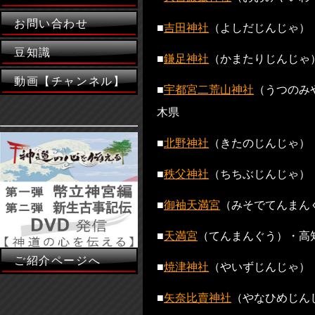
お問い合わせ
■
吉田神社
（よしだじんじゃ）
豆知識
■
鎌足神社
（かまたりじんじゃ
動画【チャンネル】
■
宇都宮二荒山神社
（うつのみ
木県
■
北野神社
（きたのじんじゃ）
■
秩父神社
（ちちぶじんじゃ）
■
御袖天満宮
（みそでてんまん
■
天満宮
（てんまんぐう）・高
ご紹介ページへ
■
焼津神社
（やいずじんじゃ）
■
矢奈比賣神社
（やなひめじん