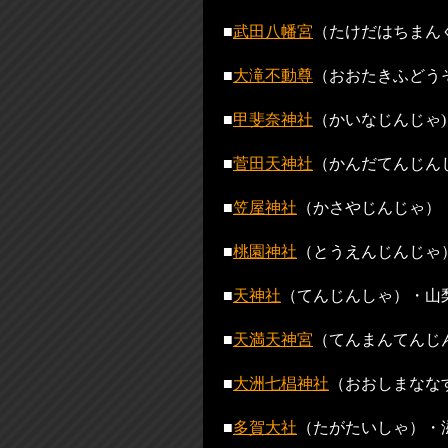
■
武田八幡宮
（たけだはちまん
■
大滝不動尊
（おおたきふどう
■
甲斐奈神社
（かいなじんじゃ
■
菅田天神社
（かんだてんじん
■
笠屋神社
（かさやじんじゃ）
■
桃園神社
（とうえんじんじゃ
■
天神社
（てんじんしゃ）・山
■
天満天神宮
（てんまんてんじ
■
大洲七椙神社
（おおしまなな
■
多賀大社
（たがたいしゃ）・