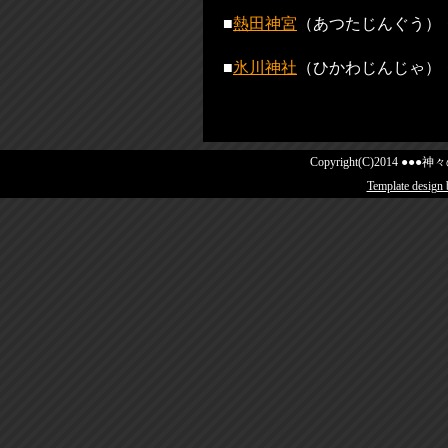
■
熱田神宮
（あつたじんぐう）
■
氷川神社
（ひかわじんじゃ）
Copyright(C)2014 ●●●神々の
Template design