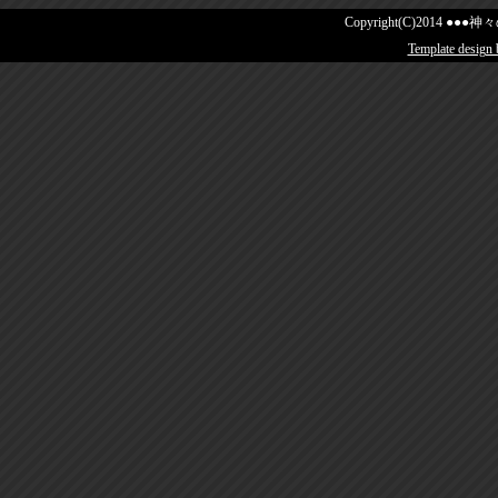
Copyright(C)2014 ●●●神々の
Template design