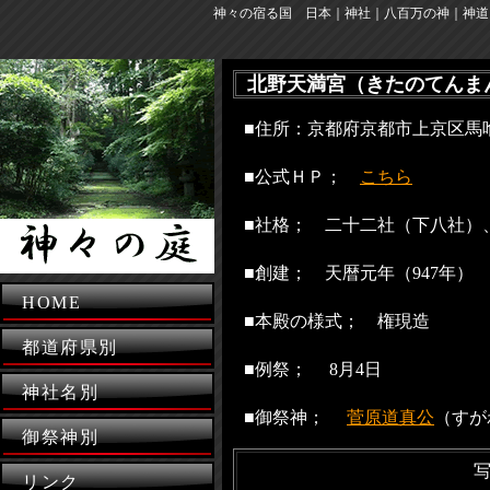
神々の宿る国 日本｜神社｜八百万の神｜神道
北野天満宮（きたのてんま
■住所：京都府京都市上京区
■公式ＨＰ；
こちら
■社格； 二十二社（下八社）
■創建； 天暦元年（947年）
HOME
■本殿の様式； 権現造
都道府県別
■例祭； 8月4日
神社名別
■御祭神；
菅原道真公
（すが
御祭神別
リンク