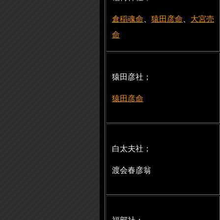
倉稲魂命
、
猿田彦命
、
大宮売
命
猿田彦社；
猿田彦命
白太夫社；
渡会春彦翁