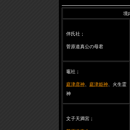
境
伴氏社；
菅原道真公の母君
竈社；
庭津彦神
、
庭津姫神
、火生霊
神
文子天満宮；