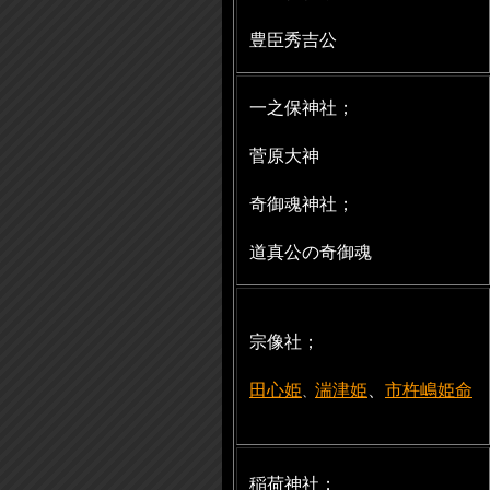
豊臣秀吉公
一之保神社；
菅原大神
奇御魂神社；
道真公の奇御魂
宗像社；
田心姫
湍津姫
、
市杵嶋姫命
、
稲荷神社；