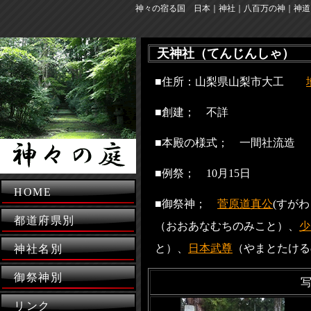
神々の宿る国 日本｜神社｜八百万の神｜神道
天神社（てんじんしゃ）
■住所：山梨県山梨市大工
■創建； 不詳
■本殿の様式； 一間社流造
■例祭； 10月15日
HOME
■御祭神；
菅原道真公
(すが
都道府県別
（おおあなむちのみこと）、
少
と）、
日本武尊
（やまとたける
神社名別
御祭神別
リンク