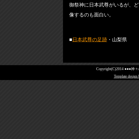
御祭神に日本武尊がいるが、ど
像するのも面白い。
■
日本武尊の足跡
・山梨県
Copyright(C)2014 ●●●神々の
Template design